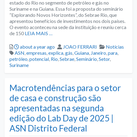
estado do Rio no segmento de petróleo e gás no
Suriname e na Guiana. Essa foi a proposta do seminário
“Explorando Novos Horizontes”, do Sebrae Rio, que
apresentou benefícios de investimentos nos dois países.
O evento aconteceu na sede da instituição e reuniu cerca
de 150
LEIA MAIS …
Posted
Author
Categories
about a year ago
JOAO FERRARI
Notícias
Tags
ASN
,
empresas
,
explica
,
gás
,
Guiana
,
Janeiro
,
para
,
petróleo
,
potencial
,
Rio
,
Sebrae
,
Seminário
,
Setor
,
Suriname
Macrotendências para o setor
de casa e construção são
apresentadas na segunda
edição do Lab Day de 2025 |
ASN Distrito Federal