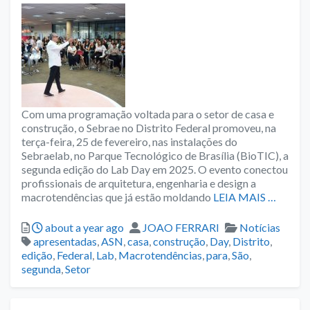
Com uma programação voltada para o setor de casa e
construção, o Sebrae no Distrito Federal promoveu, na
terça-feira, 25 de fevereiro, nas instalações do
Sebraelab, no Parque Tecnológico de Brasília (BioTIC), a
segunda edição do Lab Day em 2025. O evento conectou
profissionais de arquitetura, engenharia e design a
macrotendências que já estão moldando
LEIA MAIS …
Posted
Author
Categories
about a year ago
JOAO FERRARI
Notícias
Tags
apresentadas
,
ASN
,
casa
,
construção
,
Day
,
Distrito
,
edição
,
Federal
,
Lab
,
Macrotendências
,
para
,
São
,
segunda
,
Setor