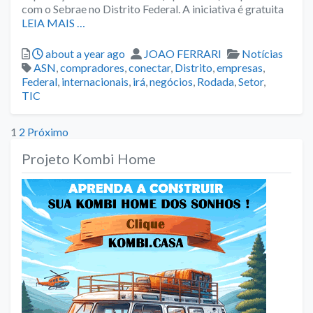
com o Sebrae no Distrito Federal. A iniciativa é gratuita
LEIA MAIS …
Posted
Author
Categories
about a year ago
JOAO FERRARI
Notícias
Tags
ASN
,
compradores
,
conectar
,
Distrito
,
empresas
,
Federal
,
internacionais
,
irá
,
negócios
,
Rodada
,
Setor
,
TIC
Paginação
1
2
Próximo
Projeto Kombi Home
de
posts