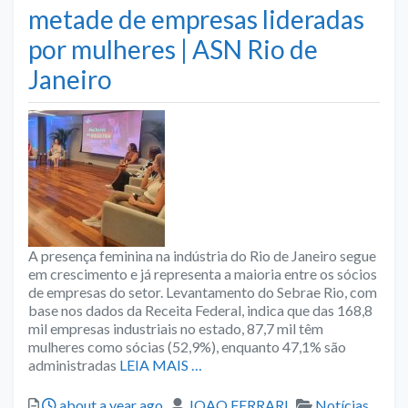
metade de empresas lideradas
por mulheres | ASN Rio de
Janeiro
A presença feminina na indústria do Rio de Janeiro segue
em crescimento e já representa a maioria entre os sócios
de empresas do setor. Levantamento do Sebrae Rio, com
base nos dados da Receita Federal, indica que das 168,8
mil empresas industriais no estado, 87,7 mil têm
mulheres como sócias (52,9%), enquanto 47,1% são
administradas
LEIA MAIS …
Posted
Author
Categories
about a year ago
JOAO FERRARI
Notícias