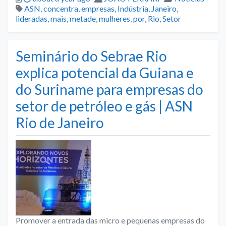
Tags
ASN
,
concentra
,
empresas
,
Indústria
,
Janeiro
,
lideradas
,
mais
,
metade
,
mulheres
,
por
,
Rio
,
Setor
Seminário do Sebrae Rio
explica potencial da Guiana e
do Suriname para empresas do
setor de petróleo e gás | ASN
Rio de Janeiro
Promover a entrada das micro e pequenas empresas do