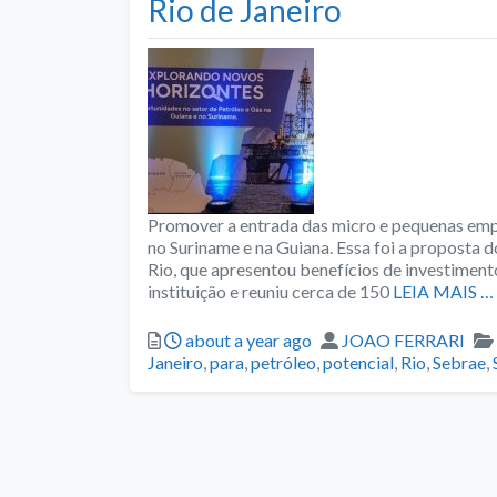
Rio de Janeiro
Promover a entrada das micro e pequenas emp
no Suriname e na Guiana. Essa foi a proposta
Rio, que apresentou benefícios de investiment
instituição e reuniu cerca de 150
LEIA MAIS …
Posted
Author
about a year ago
JOAO FERRARI
Janeiro
,
para
,
petróleo
,
potencial
,
Rio
,
Sebrae
,