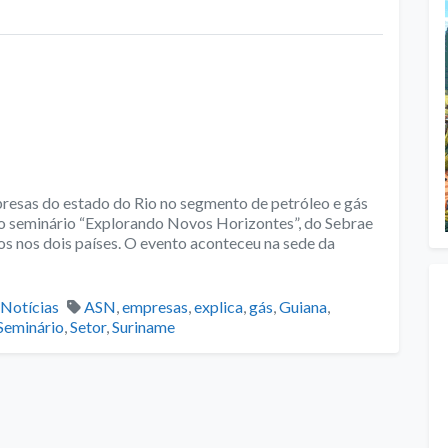
resas do estado do Rio no segmento de petróleo e gás
 do seminário “Explorando Novos Horizontes”, do Sebrae
os nos dois países. O evento aconteceu na sede da
Categories
Tags
Notícias
ASN
,
empresas
,
explica
,
gás
,
Guiana
,
Seminário
,
Setor
,
Suriname