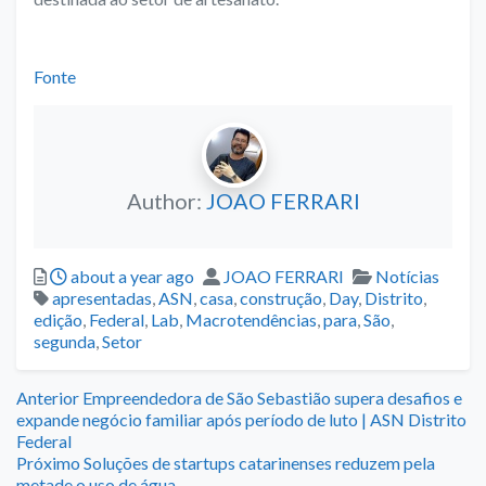
–
Fonte
Author:
JOAO FERRARI
Posted
Author
Categories
about a year ago
JOAO FERRARI
Notícias
Tags
apresentadas
,
ASN
,
casa
,
construção
,
Day
,
Distrito
,
edição
,
Federal
,
Lab
,
Macrotendências
,
para
,
São
,
segunda
,
Setor
Navegação
Previous
Anterior
Empreendedora de São Sebastião supera desafios e
post:
expande negócio familiar após período de luto | ASN Distrito
de
Federal
Next
Próximo
Soluções de startups catarinenses reduzem pela
post:
metade o uso de água