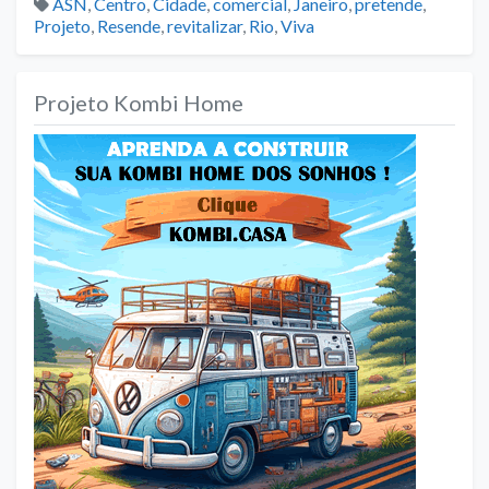
Tags
ASN
,
Centro
,
Cidade
,
comercial
,
Janeiro
,
pretende
,
Projeto
,
Resende
,
revitalizar
,
Rio
,
Viva
Projeto Kombi Home