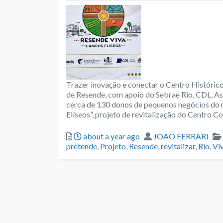
Trazer inovação e conectar o Centro Históric
de Resende, com apoio do Sebrae Rio, CDL, As
cerca de 130 donos de pequenos negócios do 
Elíseos”, projeto de revitalização do Centro 
Posted
Author
about a year ago
JOAO FERRARI
pretende
,
Projeto
,
Resende
,
revitalizar
,
Rio
,
Vi