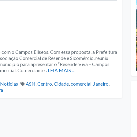
o com o Campos Elíseos. Com essa proposta, a Prefeitura
sociação Comercial de Resende e Sicomércio, reuniu
município para apresentar o “Resende Viva – Campos
Comercial. Comerciantes
LEIA MAIS …
Categories
Tags
Notícias
ASN
,
Centro
,
Cidade
,
comercial
,
Janeiro
,
va