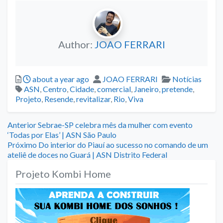
Author:
JOAO FERRARI
Posted
Author
Categories
about a year ago
JOAO FERRARI
Notícias
Tags
ASN
,
Centro
,
Cidade
,
comercial
,
Janeiro
,
pretende
,
Projeto
,
Resende
,
revitalizar
,
Rio
,
Viva
Navegação
Previous
Anterior
Sebrae-SP celebra mês da mulher com evento
post:
‘Todas por Elas’ | ASN São Paulo
de
Next
Próximo
Do interior do Piauí ao sucesso no comando de um
post:
ateliê de doces no Guará | ASN Distrito Federal
Post
Projeto Kombi Home