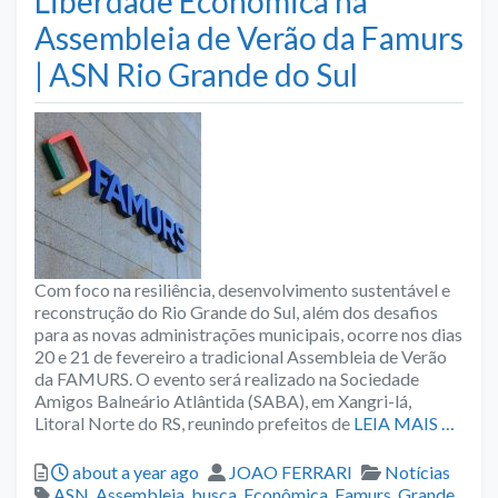
Liberdade Econômica na
Assembleia de Verão da Famurs
| ASN Rio Grande do Sul
Com foco na resiliência, desenvolvimento sustentável e
reconstrução do Rio Grande do Sul, além dos desafios
para as novas administrações municipais, ocorre nos dias
20 e 21 de fevereiro a tradicional Assembleia de Verão
da FAMURS. O evento será realizado na Sociedade
Amigos Balneário Atlântida (SABA), em Xangri-lá,
Litoral Norte do RS, reunindo prefeitos de
LEIA MAIS …
Posted
Author
Categories
about a year ago
JOAO FERRARI
Notícias
Tags
ASN
,
Assembleia
,
busca
,
Econômica
,
Famurs
,
Grande
,