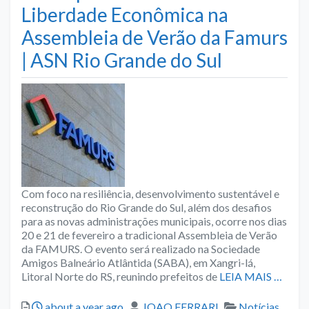
Liberdade Econômica na
Assembleia de Verão da Famurs
| ASN Rio Grande do Sul
Com foco na resiliência, desenvolvimento sustentável e
reconstrução do Rio Grande do Sul, além dos desafios
para as novas administrações municipais, ocorre nos dias
20 e 21 de fevereiro a tradicional Assembleia de Verão
da FAMURS. O evento será realizado na Sociedade
Amigos Balneário Atlântida (SABA), em Xangri-lá,
Litoral Norte do RS, reunindo prefeitos de
LEIA MAIS …
Posted
Author
Categories
about a year ago
JOAO FERRARI
Notícias