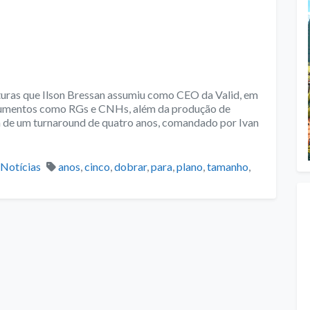
turas que Ilson Bressan assumiu como CEO da Valid, em
ocumentos como RGs e CNHs, além da produção de
a de um turnaround de quatro anos, comandado por Ivan
Categories
Tags
Notícias
anos
,
cinco
,
dobrar
,
para
,
plano
,
tamanho
,