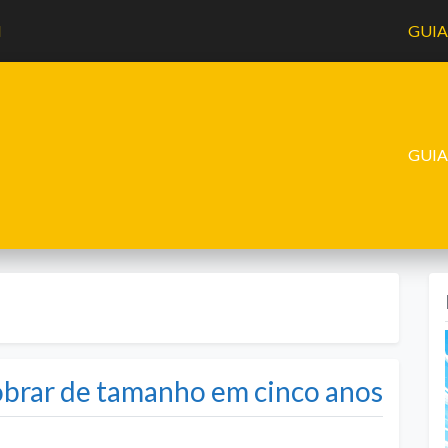
l
GUI
GUI
dobrar de tamanho em cinco anos