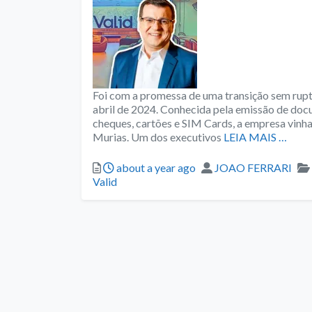
Foi com a promessa de uma transição sem rup
abril de 2024. Conhecida pela emissão de d
cheques, cartões e SIM Cards, a empresa vinh
Murias. Um dos executivos
LEIA MAIS …
Posted
Author
about a year ago
JOAO FERRARI
Valid