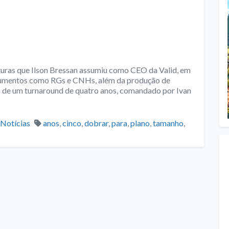
turas que Ilson Bressan assumiu como CEO da Valid, em
ocumentos como RGs e CNHs, além da produção de
a de um turnaround de quatro anos, comandado por Ivan
Categories
Tags
Notícias
anos
,
cinco
,
dobrar
,
para
,
plano
,
tamanho
,