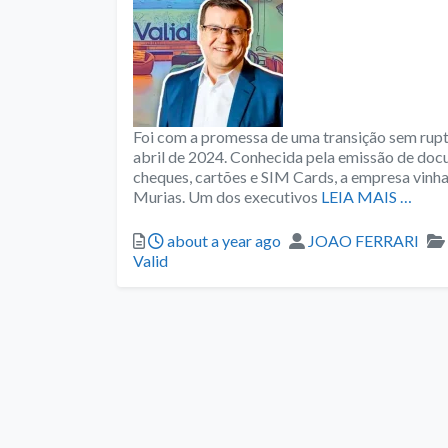
Foi com a promessa de uma transição sem rup
abril de 2024. Conhecida pela emissão de d
cheques, cartões e SIM Cards, a empresa vinh
Murias. Um dos executivos
LEIA MAIS …
Posted
Author
about a year ago
JOAO FERRARI
Valid