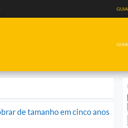
l
GUI
GUI
dobrar de tamanho em cinco anos