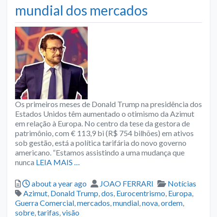
mundial dos mercados
Os primeiros meses de Donald Trump na presidência dos
Estados Unidos têm aumentado o otimismo da Azimut
em relação à Europa. No centro da tese da gestora de
patrimônio, com € 113,9 bi (R$ 754 bilhões) em ativos
sob gestão, está a política tarifária do novo governo
americano. “Estamos assistindo a uma mudança que
nunca
LEIA MAIS …
Posted
Author
Categories
about a year ago
JOAO FERRARI
Notícias
Tags
Azimut
,
Donald Trump
,
dos
,
Eurocentrismo
,
Europa
,
Guerra Comercial
,
mercados
,
mundial
,
nova
,
ordem
,
sobre
,
tarifas
,
visão