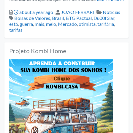
Posted
Author
Categories
about a year ago
JOAO FERRARI
Notícias
Tags
Bolsas de Valores
,
Brasil
,
BTG Pactual
,
Du00f3lar
,
está
,
guerra
,
mais
,
meio
,
Mercado
,
otimista
,
tarifária
,
tarifas
Projeto Kombi Home