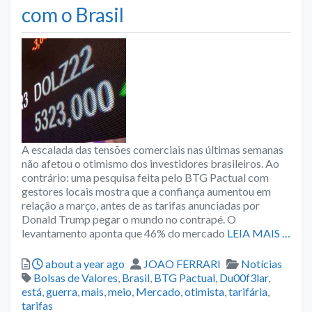
com o Brasil
A escalada das tensões comerciais nas últimas semanas
não afetou o otimismo dos investidores brasileiros. Ao
contrário: uma pesquisa feita pelo BTG Pactual com
gestores locais mostra que a confiança aumentou em
relação a março, antes de as tarifas anunciadas por
Donald Trump pegar o mundo no contrapé. O
levantamento aponta que 46% do mercado
LEIA MAIS …
Posted
Author
Categories
about a year ago
JOAO FERRARI
Notícias
Tags
Bolsas de Valores
,
Brasil
,
BTG Pactual
,
Du00f3lar
,
está
,
guerra
,
mais
,
meio
,
Mercado
,
otimista
,
tarifária
,
tarifas