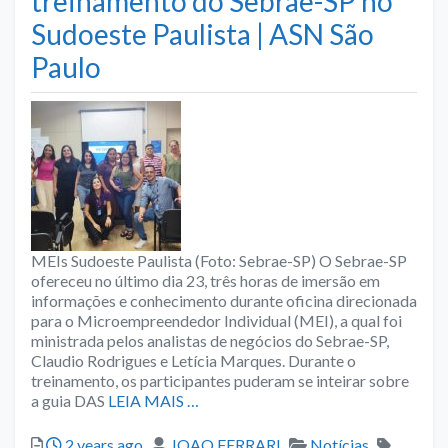
treinamento do Sebrae-SP no
Sudoeste Paulista | ASN São
Paulo
MEIs Sudoeste Paulista (Foto: Sebrae-SP) O Sebrae-SP
ofereceu no último dia 23, três horas de imersão em
informações e conhecimento durante oficina direcionada
para o Microempreendedor Individual (MEI), a qual foi
ministrada pelos analistas de negócios do Sebrae-SP,
Claudio Rodrigues e Letícia Marques. Durante o
treinamento, os participantes puderam se inteirar sobre
a guia DAS
LEIA MAIS …
Posted
Author
Categories
Tags
2 years ago
JOAO FERRARI
Notícias