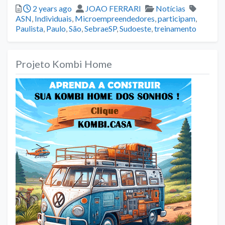
Posted
Author
Categories
Tags
2 years ago
JOAO FERRARI
Notícias
ASN
,
Individuais
,
Microempreendedores
,
participam
,
Paulista
,
Paulo
,
São
,
SebraeSP
,
Sudoeste
,
treinamento
Projeto Kombi Home