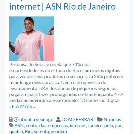
internet | ASN Rio de Janeiro
Pesquisa do Sebrae revela que 74% dos
empreendedores do estado do Rio usam meios digitais
para vender seus produtos ou serviços. Já 26% preferem
ficar longe dessa prática. Dentro do universo do
levantamento, 53% dos donos de pequenos negócios
pagaram para fazer propagandas on-line. Enquanto 47%
ainda não aderiram a esse modelo. “O comércio digital
LEIA MAIS …
Posted
Author
Categories
about a year ago
JOAO FERRARI
Notícias
Tags
ASN
,
cento
,
das
,
empresas
,
internet
,
Janeiro
,
pela
,
por
,
quatro
,
Rio
,
Setenta
,
vendem