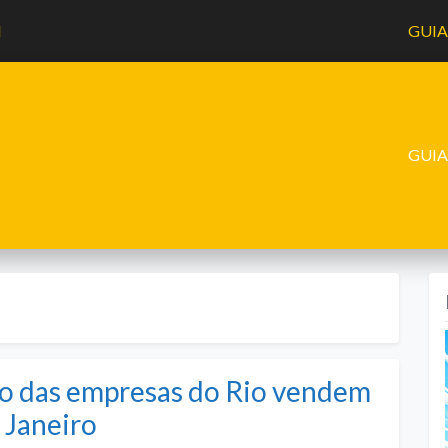
l
GUI
GUI
to das empresas do Rio vendem
e Janeiro