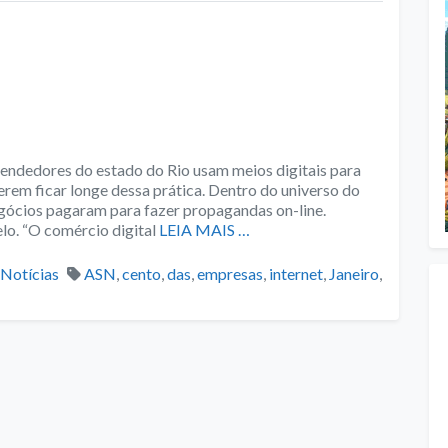
endedores do estado do Rio usam meios digitais para
erem ficar longe dessa prática. Dentro do universo do
ócios pagaram para fazer propagandas on-line.
o. “O comércio digital
LEIA MAIS …
Categories
Tags
Notícias
ASN
,
cento
,
das
,
empresas
,
internet
,
Janeiro
,