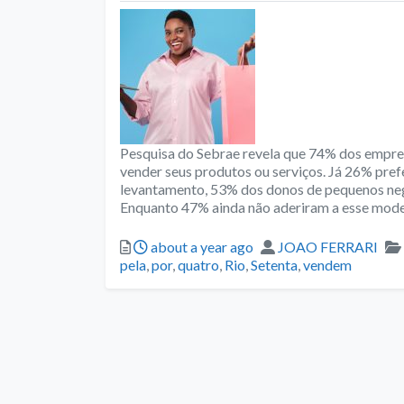
Pesquisa do Sebrae revela que 74% dos empre
vender seus produtos ou serviços. Já 26% pref
levantamento, 53% dos donos de pequenos neg
Enquanto 47% ainda não aderiram a esse model
Posted
Author
about a year ago
JOAO FERRARI
pela
,
por
,
quatro
,
Rio
,
Setenta
,
vendem