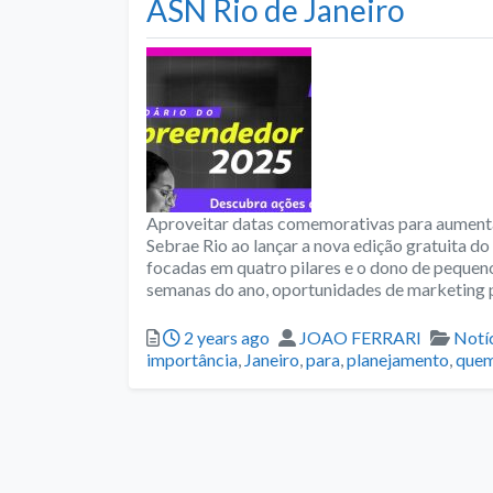
ASN Rio de Janeiro
Aproveitar datas comemorativas para aumentar 
Sebrae Rio ao lançar a nova edição gratuita d
focadas em quatro pilares e o dono de pequen
semanas do ano, oportunidades de marketing 
Posted
Author
Cate
2 years ago
JOAO FERRARI
Notí
importância
,
Janeiro
,
para
,
planejamento
,
que