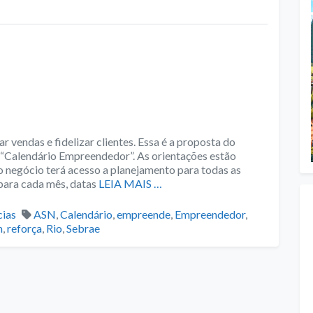
vendas e fidelizar clientes. Essa é a proposta do
o “Calendário Empreendedor”. As orientações estão
o negócio terá acesso a planejamento para todas as
para cada mês, datas
LEIA MAIS …
gories
Tags
cias
ASN
,
Calendário
,
empreende
,
Empreendedor
,
m
,
reforça
,
Rio
,
Sebrae