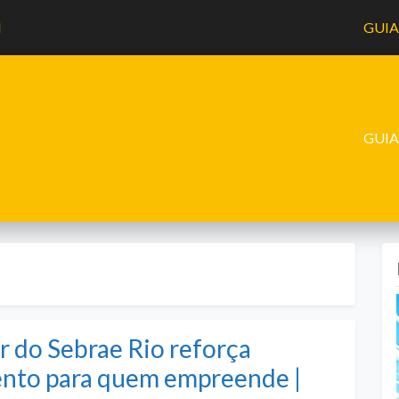
l
GUI
GUI
 do Sebrae Rio reforça
ento para quem empreende |