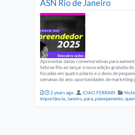
ASN Rio de Janeiro
Aproveitar datas comemorativas para aumentar 
Sebrae Rio ao lançar a nova edição gratuita d
focadas em quatro pilares e o dono de pequen
semanas do ano, oportunidades de marketing 
Posted
Author
Cate
2 years ago
JOAO FERRARI
Notí
importância
,
Janeiro
,
para
,
planejamento
,
que