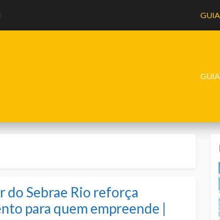
l
GUI
GUI
 do Sebrae Rio reforça
ento para quem empreende |