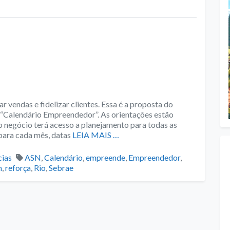
vendas e fidelizar clientes. Essa é a proposta do
o “Calendário Empreendedor”. As orientações estão
o negócio terá acesso a planejamento para todas as
para cada mês, datas
LEIA MAIS …
gories
Tags
cias
ASN
,
Calendário
,
empreende
,
Empreendedor
,
m
,
reforça
,
Rio
,
Sebrae