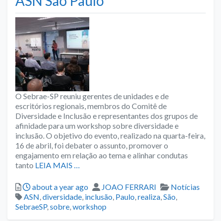
ASN São Paulo
O Sebrae-SP reuniu gerentes de unidades e de
escritórios regionais, membros do Comitê de
Diversidade e Inclusão e representantes dos grupos de
afinidade para um workshop sobre diversidade e
inclusão. O objetivo do evento, realizado na quarta-feira,
16 de abril, foi debater o assunto, promover o
engajamento em relação ao tema e alinhar condutas
tanto
LEIA MAIS …
Posted
Author
Categories
about a year ago
JOAO FERRARI
Notícias
Tags
ASN
,
diversidade
,
inclusão
,
Paulo
,
realiza
,
São
,
SebraeSP
,
sobre
,
workshop