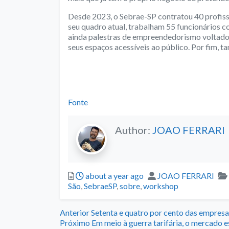
Desde 2023, o Sebrae-SP contratou 40 profiss
seu quadro atual, trabalham 55 funcionários c
ainda palestras de empreendedorismo voltado 
seus espaços acessíveis ao público. Por fim,
–
–
Fonte
Author:
JOAO FERRARI
Posted
Author
about a year ago
JOAO FERRARI
São
,
SebraeSP
,
sobre
,
workshop
Navegação
Previous
Anterior
Setenta e quatro por cento das empresa
post:
Next
Próximo
Em meio à guerra tarifária, o mercado e