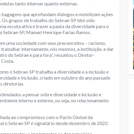
ndutas tanto internas quanto externas.
são bagagens que aprofundam diálogos e mobilizam ações
. Os grupos de trabalho do Sebrae-SP têm sido
 uma escuta ativa e trazer a pauta da diversidade para o
e do Sebrae-SP, Manuel Henrique Farias Ramos.
 em uma sociedade com seus preconceitos – racismo,
trabalhar internamente, nós mesmos, a instituição, e dar
ro do Sebrae e para fora”, ressaltou o Diretor-
 Costa.
omo o Sebrae-SP trabalha a diversidade e a inclusão e
ersidade e Inclusão, criado em outubro do ano passado
s diretorias.
timulados a pensar sobre diversidade e inclusão e
ambiente interno e externo, ou seja, no relacionamento
linhada ao compromisso com o Pacto Global da
l o Sebrae-SP é signatário desde dezembro de 2022.
comprometeu a implementar os dez princípios