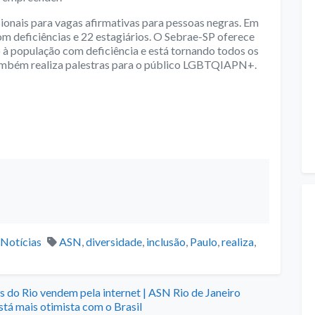
ionais para vagas afirmativas para pessoas negras. Em
om deficiências e 22 estagiários. O Sebrae-SP oferece
à população com deficiência e está tornando todos os
 também realiza palestras para o público LGBTQIAPN+.
Categories
Tags
Notícias
ASN
,
diversidade
,
inclusão
,
Paulo
,
realiza
,
s do Rio vendem pela internet | ASN Rio de Janeiro
stá mais otimista com o Brasil