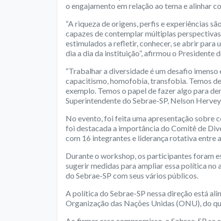
o engajamento em relação ao tema e alinhar co
“A riqueza de origens, perfis e experiências 
capazes de contemplar múltiplas perspectivas
estimulados a refletir, conhecer, se abrir para
dia a dia da instituição”, afirmou o President
“Trabalhar a diversidade é um desafio imenso
capacitismo, homofobia, transfobia. Temos de 
exemplo. Temos o papel de fazer algo para dent
Superintendente do Sebrae-SP, Nelson Hervey
No evento, foi feita uma apresentação sobre c
foi destacada a importância do Comitê de Div
com 16 integrantes e liderança rotativa entre a
Durante o workshop, os participantes foram es
sugerir medidas para ampliar essa política no 
do Sebrae-SP com seus vários públicos.
A política do Sebrae-SP nessa direção está a
Organização das Nações Unidas (ONU), do qua
Ao firmar esse compromisso, o Sebrae-SP se 