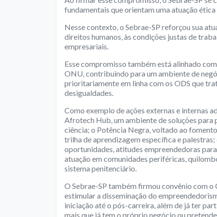
fundamentais que orientam uma atuação ética 
Nesse contexto, o Sebrae-SP reforçou sua atu
direitos humanos, às condições justas de traba
empresariais.
Esse compromisso também está alinhado com 
ONU, contribuindo para um ambiente de negóc
prioritariamente em linha com os ODS que tra
desigualdades.
Como exemplo de ações externas e internas a
Afrotech Hub, um ambiente de soluções para 
ciência; o Potência Negra, voltado ao fomen
trilha de aprendizagem específica e palestras
oportunidades, atitudes empreendedoras para
atuação em comunidades periféricas, quilombo
sistema penitenciário.
O Sebrae-SP também firmou convênio com o C
estimular a disseminação do empreendedorismo
iniciação até o pós-carreira, além de já ter p
mais que já tem o próprio negócio ou pretend