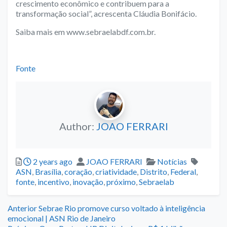
crescimento econômico e contribuem para a
transformação social”, acrescenta Cláudia Bonifácio.
Saiba mais em www.sebraelabdf.com.br.
–
Fonte
Author:
JOAO FERRARI
Posted
Author
Categories
Tags
2 years ago
JOAO FERRARI
Notícias
ASN
,
Brasília
,
coração
,
criatividade
,
Distrito
,
Federal
,
fonte
,
incentivo
,
inovação
,
próximo
,
Sebraelab
Navegação
Previous
Anterior
Sebrae Rio promove curso voltado à inteligência
post:
emocional | ASN Rio de Janeiro