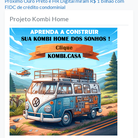
de
Next
Próximo
Ouro Preto e HR Digital miram R$ 1 bilhão com
post:
FIDC de crédito condominial
Post
Projeto Kombi Home