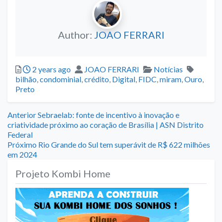
Author:
JOAO FERRARI
Posted
Author
Categories
Tags
2 years ago
JOAO FERRARI
Notícias
bilhão
,
condominial
,
crédito
,
Digital
,
FIDC
,
miram
,
Ouro
,
Preto
Navegação
Previous
Anterior
Sebraelab: fonte de incentivo à inovação e
post:
criatividade próximo ao coração de Brasília | ASN Distrito
de
Federal
Next
Próximo
Rio Grande do Sul tem superávit de R$ 622 milhões
Post
post:
em 2024
Projeto Kombi Home