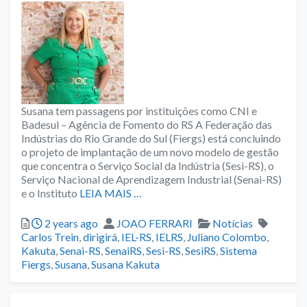
Susana tem passagens por instituições como CNI e
Badesul – Agência de Fomento do RS A Federação das
Indústrias do Rio Grande do Sul (Fiergs) está concluindo
o projeto de implantação de um novo modelo de gestão
que concentra o Serviço Social da Indústria (Sesi-RS), o
Serviço Nacional de Aprendizagem Industrial (Senai-RS)
e o Instituto
LEIA MAIS …
Posted
Author
Categories
Tags
2 years ago
JOAO FERRARI
Notícias
Carlos Trein
,
dirigirá
,
IEL-RS
,
IELRS
,
Juliano Colombo
,
Kakuta
,
Senai-RS
,
SenaiRS
,
Sesi-RS
,
SesiRS
,
Sistema
Fiergs
,
Susana
,
Susana Kakuta