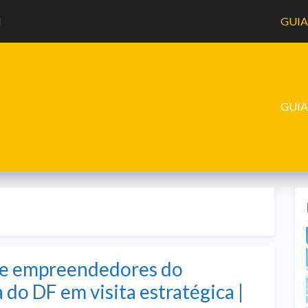
l
GUI
GUI
ebe empreendedores do
do DF em visita estratégica |