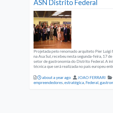
ASN Distrito Federal
Projetada pelo renomado arquiteto Pier Luigi N
na Asa Sul, recebeu nesta segunda-feira, 17 
setor de gastronomia do Distrito Federal. A in
técnica que será realizada no país europeu ent
Posted
Author
about a year ago
JOAO FERRARI
empreendedores
,
estratégica
,
Federal
,
gastro