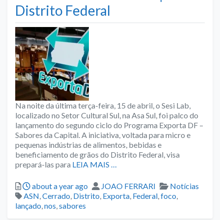
Distrito Federal
Na noite da última terça-feira, 15 de abril, o Sesi Lab,
localizado no Setor Cultural Sul, na Asa Sul, foi palco do
lançamento do segundo ciclo do Programa Exporta DF –
Sabores da Capital. A iniciativa, voltada para micro e
pequenas indústrias de alimentos, bebidas e
beneficiamento de grãos do Distrito Federal, visa
prepará-las para
LEIA MAIS …
Posted
Author
Categories
about a year ago
JOAO FERRARI
Notícias
Tags
ASN
,
Cerrado
,
Distrito
,
Exporta
,
Federal
,
foco
,
lançado
,
nos
,
sabores