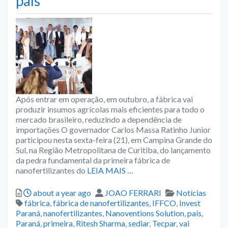
país
Após entrar em operação, em outubro, a fábrica vai
produzir insumos agrícolas mais eficientes para todo o
mercado brasileiro, reduzindo a dependência de
importações O governador Carlos Massa Ratinho Junior
participou nesta sexta-feira (21), em Campina Grande do
Sul, na Região Metropolitana de Curitiba, do lançamento
da pedra fundamental da primeira fábrica de
nanofertilizantes do
LEIA MAIS …
Posted
Author
Categories
about a year ago
JOAO FERRARI
Notícias
Tags
fábrica
,
fábrica de nanofertilizantes
,
IFFCO
,
Invest
Paraná
,
nanofertilizantes
,
Nanoventions Solution
,
país
,
Paraná
,
primeira
,
Ritesh Sharma
,
sediar
,
Tecpar
,
vai