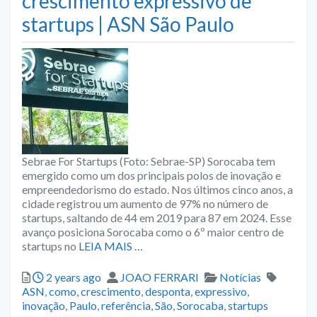
crescimento expressivo de
startups | ASN São Paulo
Sebrae For Startups (Foto: Sebrae-SP) Sorocaba tem
emergido como um dos principais polos de inovação e
empreendedorismo do estado. Nos últimos cinco anos, a
cidade registrou um aumento de 97% no número de
startups, saltando de 44 em 2019 para 87 em 2024. Esse
avanço posiciona Sorocaba como o 6º maior centro de
startups no
LEIA MAIS …
Posted
Author
Categories
Tags
2 years ago
JOAO FERRARI
Notícias
ASN
,
como
,
crescimento
,
desponta
,
expressivo
,
inovação
,
Paulo
,
referência
,
São
,
Sorocaba
,
startups