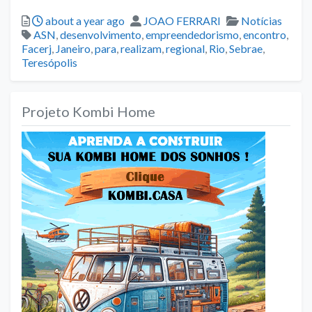
Posted
Author
Categories
about a year ago
JOAO FERRARI
Notícias
Tags
ASN
,
desenvolvimento
,
empreendedorismo
,
encontro
,
Facerj
,
Janeiro
,
para
,
realizam
,
regional
,
Rio
,
Sebrae
,
Teresópolis
Projeto Kombi Home