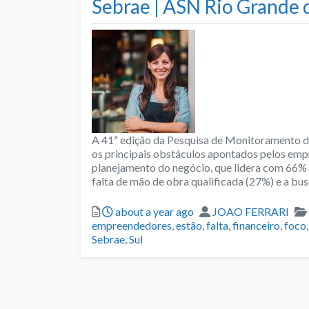
Sebrae | ASN Rio Grande 
A 41ª edição da Pesquisa de Monitoramento d
os principais obstáculos apontados pelos emp
planejamento do negócio, que lidera com 66% 
falta de mão de obra qualificada (27%) e a bu
Posted
Author
about a year ago
JOAO FERRARI
empreendedores
,
estão
,
falta
,
financeiro
,
foco
Sebrae
,
Sul