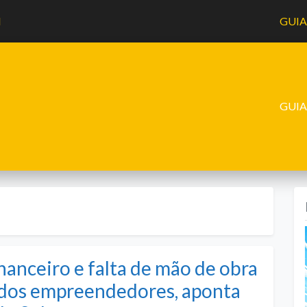
l
GUI
GUI
nanceiro e falta de mão de obra
o dos empreendedores, aponta