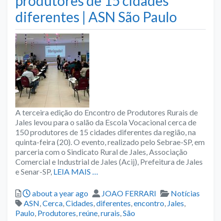
produtores de 15 cidades
diferentes | ASN São Paulo
A terceira edição do Encontro de Produtores Rurais de
Jales levou para o salão da Escola Vocacional cerca de
150 produtores de 15 cidades diferentes da região, na
quinta-feira (20). O evento, realizado pelo Sebrae-SP, em
parceria com o Sindicato Rural de Jales, Associação
Comercial e Industrial de Jales (Acij), Prefeitura de Jales
e Senar-SP,
LEIA MAIS …
Posted
Author
Categories
about a year ago
JOAO FERRARI
Notícias
Tags
ASN
,
Cerca
,
Cidades
,
diferentes
,
encontro
,
Jales
,
Paulo
,
Produtores
,
reúne
,
rurais
,
São