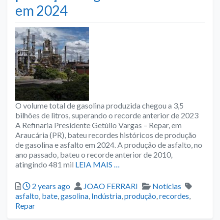
em 2024
O volume total de gasolina produzida chegou a 3,5
bilhões de litros, superando o recorde anterior de 2023
A Refinaria Presidente Getúlio Vargas – Repar, em
Araucária (PR), bateu recordes históricos de produção
de gasolina e asfalto em 2024. A produção de asfalto, no
ano passado, bateu o recorde anterior de 2010,
atingindo 481 mil
LEIA MAIS …
Posted
Author
Categories
Tags
2 years ago
JOAO FERRARI
Notícias
asfalto
,
bate
,
gasolina
,
Indústria
,
produção
,
recordes
,
Repar