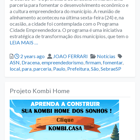
parceria para fomentar o desenvolvimento econômico e
a cultura empreendedora do município. A reunião de
alinhamento aconteceu na última sexta-feira (24) e, na
ocasião, a cidade foi contemplada com o Programa
Cidade Empreendedora. O programa é uma iniciativa
estratégica de transformação dos municípios, que tem o
LEIA MAIS …
Posted
Author
Categories
Tags
2 years ago
JOAO FERRARI
Notícias
ASN
,
Dracena
,
empreendedorismo
,
firmam
,
fomentar
,
local
,
para
,
parceria
,
Paulo
,
Prefeitura
,
São
,
SebraeSP
Projeto Kombi Home