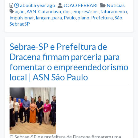
Posted
Author
Categories
about a year ago
JOAO FERRARI
Notícias
Tags
ação
,
ASN
,
Catanduva
,
dos
,
empresários
,
faturamento
,
impulsionar
,
lançam
,
para
,
Paulo
,
plano
,
Prefeitura
,
São
,
SebraeSP
Sebrae-SP e Prefeitura de
Dracena firmam parceria para
fomentar o empreendedorismo
local | ASN São Paulo
O Sebrae-SP e a prefeitura de Dracena firmaram uma