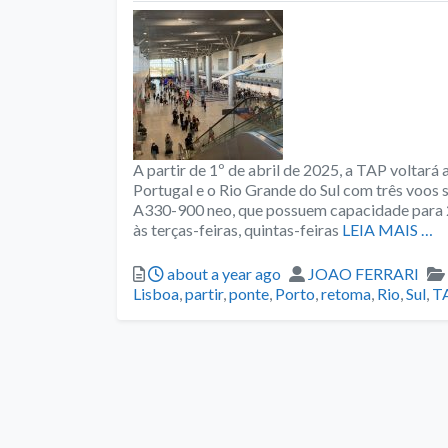
A partir de 1º de abril de 2025, a TAP voltará
Portugal e o Rio Grande do Sul com três voos
A330-900 neo, que possuem capacidade para 2
às terças-feiras, quintas-feiras
LEIA MAIS …
Posted
Author
about a year ago
JOAO FERRARI
Lisboa
,
partir
,
ponte
,
Porto
,
retoma
,
Rio
,
Sul
,
T