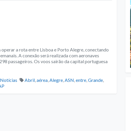
 a operar a rota entre Lisboa e Porto Alegre, conectando
 semanais. A conexão será realizada com aeronaves
98 passageiros. Os voos sairão da capital portuguesa
Categories
Tags
Notícias
Abril
,
aérea
,
Alegre
,
ASN
,
entre
,
Grande
,
AP