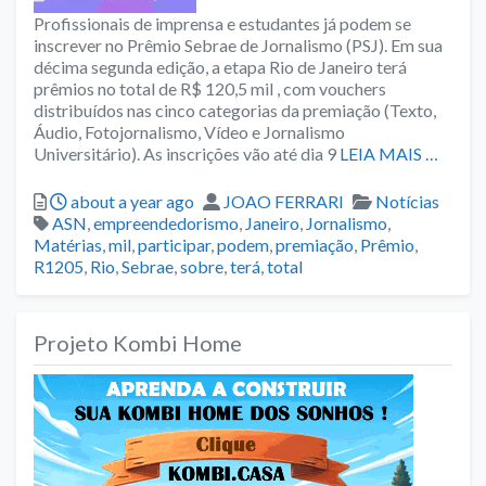
Profissionais de imprensa e estudantes já podem se
inscrever no Prêmio Sebrae de Jornalismo (PSJ). Em sua
décima segunda edição, a etapa Rio de Janeiro terá
prêmios no total de R$ 120,5 mil , com vouchers
distribuídos nas cinco categorias da premiação (Texto,
Áudio, Fotojornalismo, Vídeo e Jornalismo
Universitário). As inscrições vão até dia 9
LEIA MAIS …
Posted
Author
Categories
about a year ago
JOAO FERRARI
Notícias
Tags
ASN
,
empreendedorismo
,
Janeiro
,
Jornalismo
,
Matérias
,
mil
,
participar
,
podem
,
premiação
,
Prêmio
,
R1205
,
Rio
,
Sebrae
,
sobre
,
terá
,
total
Projeto Kombi Home