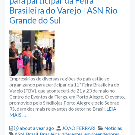
para participar da Feira
Brasileira do Varejo | ASN Rio
Grande do Sul
Empresários de diversas regiões do país estão se
organizando para participar da 11ª Feira Brasileira do
Varejo (FBV), que acontecerá de 21 a 23 de maio no
Centro de Eventos da Fiergs, em Porto Alegre. O evento,
promovido pelo Sindilojas Porto Alegre e pelo Sebrae
RS, é um dos mais relevantes do setor no Brasil,
LEIA
MAIS …
Posted
Author
Categories
about a year ago
JOAO FERRARI
Notícias
Tags
ASN
,
Brasil
,
Brasileira
,
diferentes
,
empreendedores
,