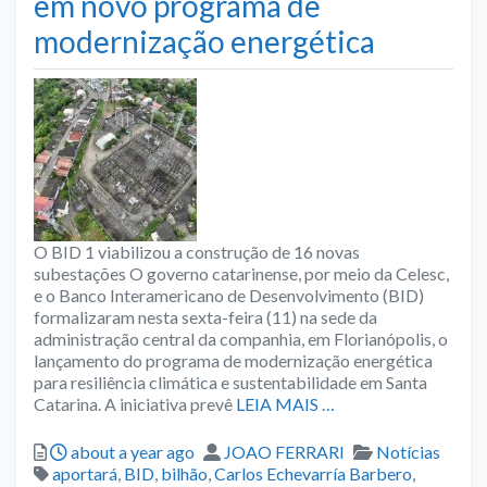
em novo programa de
modernização energética
O BID 1 viabilizou a construção de 16 novas
subestações O governo catarinense, por meio da Celesc,
e o Banco Interamericano de Desenvolvimento (BID)
formalizaram nesta sexta-feira (11) na sede da
administração central da companhia, em Florianópolis, o
lançamento do programa de modernização energética
para resiliência climática e sustentabilidade em Santa
Catarina. A iniciativa prevê
LEIA MAIS …
Posted
Author
Categories
about a year ago
JOAO FERRARI
Notícias
Tags
aportará
,
BID
,
bilhão
,
Carlos Echevarría Barbero
,