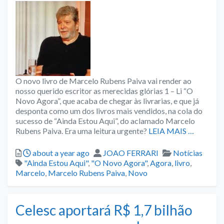
O novo livro de Marcelo Rubens Paiva vai render ao
nosso querido escritor as merecidas glórias 1 – Li “O
Novo Agora”, que acaba de chegar às livrarias, e que já
desponta como um dos livros mais vendidos, na cola do
sucesso de “Ainda Estou Aqui”, do aclamado Marcelo
Rubens Paiva. Era uma leitura urgente?
LEIA MAIS …
Posted
Author
Categories
about a year ago
JOAO FERRARI
Notícias
Tags
"Ainda Estou Aqui"
,
"O Novo Agora"
,
Agora
,
livro
,
Marcelo
,
Marcelo Rubens Paiva
,
Novo
Celesc aportará R$ 1,7 bilhão