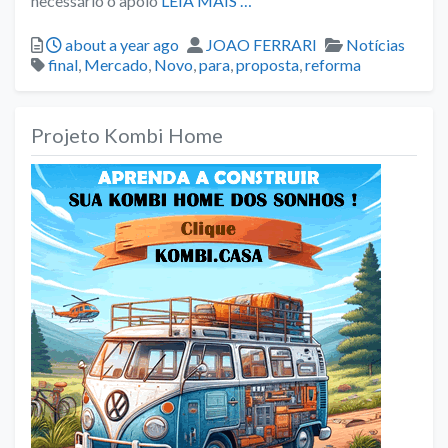
necessário o apoio
LEIA MAIS …
Posted
Author
Categories
about a year ago
JOAO FERRARI
Notícias
Tags
final
,
Mercado
,
Novo
,
para
,
proposta
,
reforma
Projeto Kombi Home