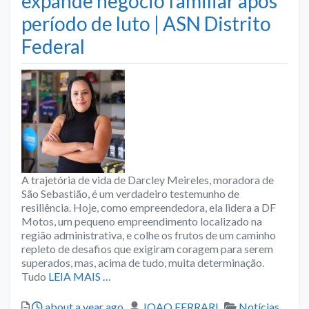
expande negócio familiar após
período de luto | ASN Distrito
Federal
A trajetória de vida de Darcley Meireles, moradora de
São Sebastião, é um verdadeiro testemunho de
resiliência. Hoje, como empreendedora, ela lidera a DF
Motos, um pequeno empreendimento localizado na
região administrativa, e colhe os frutos de um caminho
repleto de desafios que exigiram coragem para serem
superados, mas, acima de tudo, muita determinação.
Tudo
LEIA MAIS …
Posted
Author
Categories
about a year ago
JOAO FERRARI
Notícias