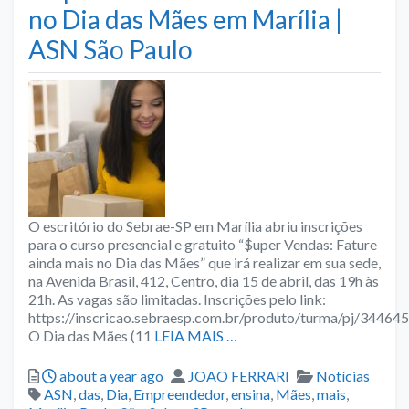
no Dia das Mães em Marília |
ASN São Paulo
O escritório do Sebrae-SP em Marília abriu inscrições
para o curso presencial e gratuito “$uper Vendas: Fature
ainda mais no Dia das Mães” que irá realizar em sua sede,
na Avenida Brasil, 412, Centro, dia 15 de abril, das 19h às
21h. As vagas são limitadas. Inscrições pelo link:
https://inscricao.sebraesp.com.br/produto/turma/pj/344645
O Dia das Mães (11
LEIA MAIS …
Posted
Author
Categories
about a year ago
JOAO FERRARI
Notícias
Tags
ASN
,
das
,
Dia
,
Empreendedor
,
ensina
,
Mães
,
mais
,