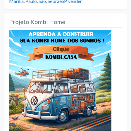
Marília
,
Paulo
,
São
,
SebraeSP
,
vender
Projeto Kombi Home