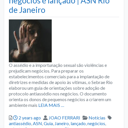
negócios é lançado | ASN Rio
de Janeiro
O assédio e a importunação sexual são violências e
prejudicam negócios. Para preparar os
estabelecimentos comerciais para a implantação de
diretrizes e medidas de apoio às vítimas, o Sebrae Rio
elaborou um guia de orientações sobre adoção de
protocolo antiassédio nos negócios. O documento
orienta os donos de pequenos negócios a criarem um
ambiente mais
LEIA MAIS …
Posted
Author
Categories
Tags
2 years ago
JOAO FERRARI
Notícias
antiassédio
,
ASN
,
Guia
,
Janeiro
,
lançado
,
negócios
,