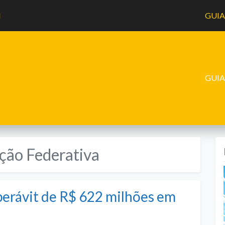
l
GUI
GUI
ção Federativa
perávit de R$ 622 milhões em