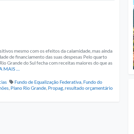
sitivos mesmo com os efeitos da calamidade, mas ainda
idade de financiamento das suas despesas Pelo quarto
Rio Grande do Sul fecha com receitas maiores do que as
A MAIS …
gories
Tags
cias
Fundo de Equalização Federativa
,
Fundo do
hões
,
Plano Rio Grande
,
Propag
,
resultado orçamentário