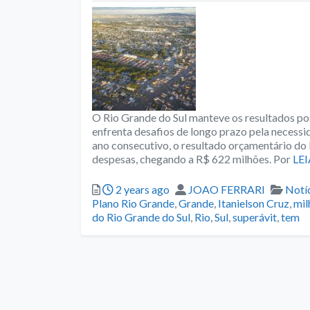
O Rio Grande do Sul manteve os resultados po
enfrenta desafios de longo prazo pela necess
ano consecutivo, o resultado orçamentário do 
despesas, chegando a R$ 622 milhões. Por
LEI
Posted
Author
Cate
2 years ago
JOAO FERRARI
Notí
Plano Rio Grande
,
Grande
,
Itanielson Cruz
,
mil
do Rio Grande do Sul
,
Rio
,
Sul
,
superávit
,
tem