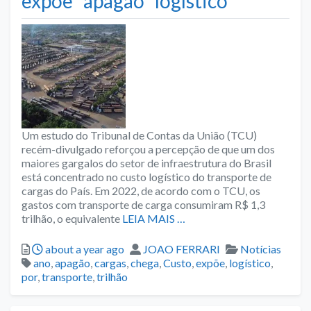
expõe “apagão” logístico
Um estudo do Tribunal de Contas da União (TCU)
recém-divulgado reforçou a percepção de que um dos
maiores gargalos do setor de infraestrutura do Brasil
está concentrado no custo logístico do transporte de
cargas do País. Em 2022, de acordo com o TCU, os
gastos com transporte de carga consumiram R$ 1,3
trilhão, o equivalente
LEIA MAIS …
Posted
Author
Categories
about a year ago
JOAO FERRARI
Notícias
Tags
ano
,
apagão
,
cargas
,
chega
,
Custo
,
expõe
,
logístico
,
por
,
transporte
,
trilhão