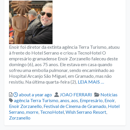
Enoir foi diretor da extinta agência Terra Turismo, atuou
à frente do Hotel Serrano e criou a TecnoHotel O
empresário gramadense Enoir Zorzanello faleceu deste
domingo (6), aos 75 anos. Ele estava em casa quando
sofreu uma embolia pulmonar, sendo encaminhado ao
Hospital Arcanjo São Miguel, em Gramado, mas não
resistiu. Na última quarta-feira (2),
LEIA MAIS …
Posted
Author
Categories
about a year ago
JOAO FERRARI
Notícias
Tags
agência Terra Turismo
,
anos
,
aos
,
Empresário
,
Enoir
,
Enoir Zorzanello
,
Festival de Cinema de Gramado
,
Hotel
Serrano
,
morre
,
TecnoHotel
,
Wish Serrano Resort
,
Zorzanello