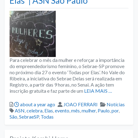
Elas’ | ASN São Paulo
Para celebrar o mês da mulher e reforçar a importância
do empreendedorismo feminino, o Sebrae-SP promove
no próximo dia 27 o evento ‘Todas por Elas’. No Vale do
Ribeira, a iniciativa do Sebrae Delas será realizada em
Registro, a partir das 9 horas, no Senai. A ação tem
inscrição gratuita e faz parte de um
LEIA MAIS …
Posted
Author
Categories
about a year ago
JOAO FERRARI
Notícias
Tags
ASN
,
celebra
,
Elas
,
evento
,
mês
,
mulher
,
Paulo
,
por
,
São
,
SebraeSP
,
Todas