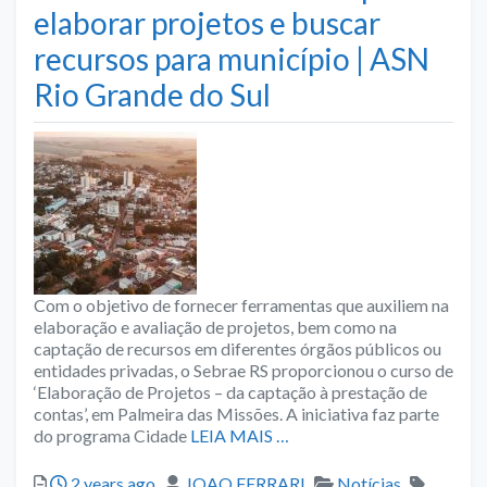
elaborar projetos e buscar
recursos para município | ASN
Rio Grande do Sul
Com o objetivo de fornecer ferramentas que auxiliem na
elaboração e avaliação de projetos, bem como na
captação de recursos em diferentes órgãos públicos ou
entidades privadas, o Sebrae RS proporcionou o curso de
‘Elaboração de Projetos – da captação à prestação de
contas’, em Palmeira das Missões. A iniciativa faz parte
do programa Cidade
LEIA MAIS …
Posted
Author
Categories
Tags
2 years ago
JOAO FERRARI
Notícias