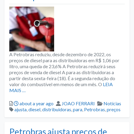
A Petrobras reduziu, desde dezembro de 2022, os
preços de diesel para as distribuidoras em R$ 1,06 por
litro, uma queda de 23,6% A Petrobras reduzirá seus
preços de venda de diesel A para as distribuidoras a
partir desta sexta-feira (18). É a segunda redução do
valor do combustível em menos de um mês. O
LEIA
MAIS …
Posted
Author
Categories
about a year ago
JOAO FERRARI
Notícias
Tags
ajusta
,
diesel
,
distribuidoras
,
para
,
Petrobras
,
preços
Petrobras ajusta preços de