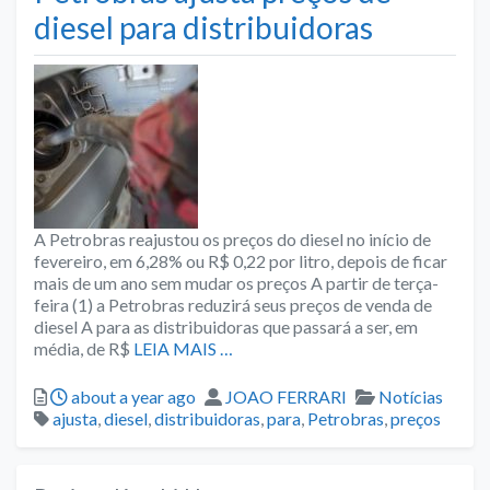
diesel para distribuidoras
A Petrobras reajustou os preços do diesel no início de
fevereiro, em 6,28% ou R$ 0,22 por litro, depois de ficar
mais de um ano sem mudar os preços A partir de terça-
feira (1) a Petrobras reduzirá seus preços de venda de
diesel A para as distribuidoras que passará a ser, em
média, de R$
LEIA MAIS …
Posted
Author
Categories
about a year ago
JOAO FERRARI
Notícias
Tags
ajusta
,
diesel
,
distribuidoras
,
para
,
Petrobras
,
preços