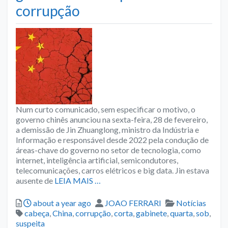
corrupção
Num curto comunicado, sem especificar o motivo, o
governo chinês anunciou na sexta-feira, 28 de fevereiro,
a demissão de Jin Zhuanglong, ministro da Indústria e
Informação e responsável desde 2022 pela condução de
áreas-chave do governo no setor de tecnologia, como
internet, inteligência artificial, semicondutores,
telecomunicações, carros elétricos e big data. Jin estava
ausente de
LEIA MAIS …
Posted
Author
Categories
about a year ago
JOAO FERRARI
Notícias
Tags
cabeça
,
China
,
corrupção
,
corta
,
gabinete
,
quarta
,
sob
,
suspeita