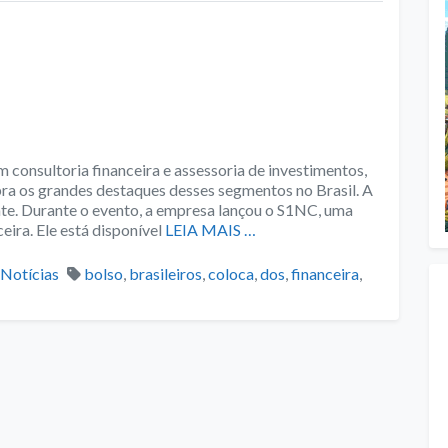
 consultoria financeira e assessoria de investimentos,
a os grandes destaques desses segmentos no Brasil. A
te. Durante o evento, a empresa lançou o S1NC, uma
eira. Ele está disponível
LEIA MAIS …
Categories
Tags
Notícias
bolso
,
brasileiros
,
coloca
,
dos
,
financeira
,