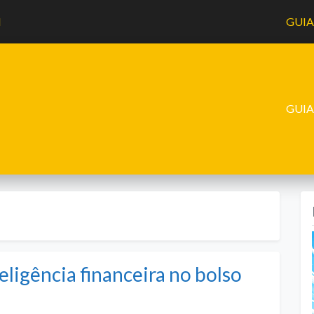
l
GUI
GUI
ligência financeira no bolso