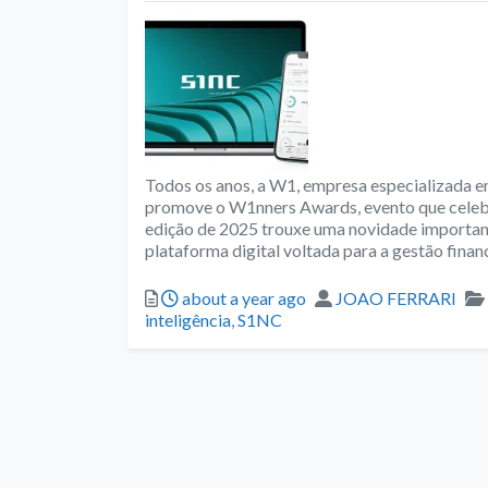
Todos os anos, a W1, empresa especializada em
promove o W1nners Awards, evento que celebr
edição de 2025 trouxe uma novidade importan
plataforma digital voltada para a gestão financ
Posted
Author
about a year ago
JOAO FERRARI
inteligência
,
S1NC