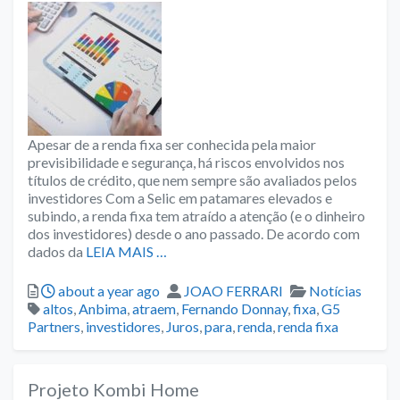
Apesar de a renda fixa ser conhecida pela maior
previsibilidade e segurança, há riscos envolvidos nos
títulos de crédito, que nem sempre são avaliados pelos
investidores Com a Selic em patamares elevados e
subindo, a renda fixa tem atraído a atenção (e o dinheiro
dos investidores) desde o ano passado. De acordo com
dados da
LEIA MAIS …
Posted
Author
Categories
about a year ago
JOAO FERRARI
Notícias
Tags
altos
,
Anbima
,
atraem
,
Fernando Donnay
,
fixa
,
G5
Partners
,
investidores
,
Juros
,
para
,
renda
,
renda fixa
Projeto Kombi Home