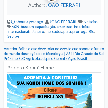
Author:
JOAO FERRARI
Posted
Author
Categories
about a year ago
JOAO FERRARI
Notícias
Tags
ASN
,
buscam
,
capacitação
,
empresas
,
inscrições
,
internacionais
,
Janeiro
,
mercados
,
para
,
prorroga
,
Rio
,
Sebrae
Navegação
Previous
Anterior
Saiba o que deve rolar no evento que aponta o futuro
post:
do mundo dos negócios e técnologia | ASN Rio Grande do Sul
de
Next
Próximo
SLC Agrícola adquire Sierentz Agro Brasil
post:
Post
Projeto Kombi Home