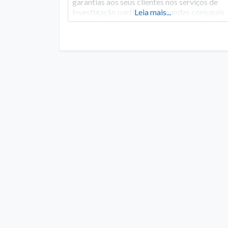
garantias aos seus clientes nos serviços de
investigação particular, demandas conjugais,
Leia mais...
infidelidade, obtenção de provas judiciais e
localização de pessoas. Atualmente a empre
de detetive em Curitiba também dispõe de
sede fixa não só na