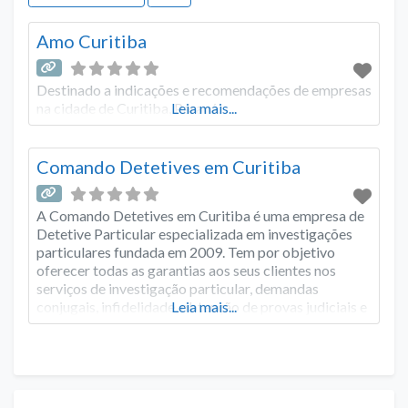
Amo Curitiba
Destinado a indicações e recomendações de empresas
na cidade de Curitiba, Paraná.
Leia mais...
Comando Detetives em Curitiba
A Comando Detetives em Curitiba é uma empresa de
Detetive Particular especializada em investigações
particulares fundada em 2009. Tem por objetivo
oferecer todas as garantias aos seus clientes nos
serviços de investigação particular, demandas
conjugais, infidelidade, obtenção de provas judiciais e
Leia mais...
localização de pessoas. Atualmente a empresa de
detetive em Curitiba também dispõe de sede fixa não
só na cidade